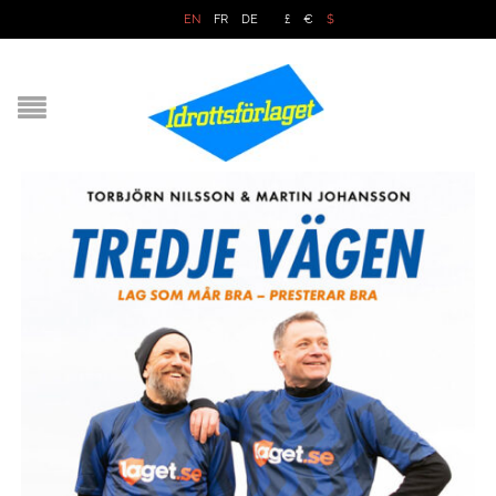
EN
FR
DE
£
€
$