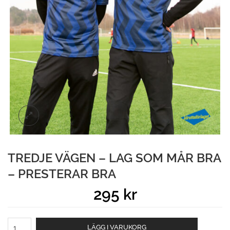
TREDJE VÄGEN – LAG SOM MÅR BRA
– PRESTERAR BRA
295
kr
Tredje
LÄGG I VARUKORG