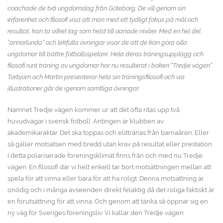
coachade de två ungdomslag från Göteborg. De vill genom sin
erfarenhet och filosofi visa att man med ett tydligt fokus på mål och
resultat, kan ta vilket lag som helst till oanade nivåer. Med en hel del
”annorlunda” och lekfulla övningar visar de att de kan göra alla
ungdomar till bättre fotbollsspelare. Hela deras träningsupplägg och
filosofi runt träning av ungdomar har nu resulterat i boken ”Tredje vägen”.
Torbjörn och Martin presenterar hela sin träningsfilosofi och via
illustrationer går de igenom samtliga övningar.
Namnet Tredje vägen kommer ur att det ofta ritas upp två
huvudvägar i svensk fotboll. Antingen är klubben av
akademikaraktär. Det ska toppas och elittränas från barnaåren. Eller
så gäller motsatsen med bredd utan krav på resultat eller prestation.
I detta polariserade föreningsklimat finns från och med nu Tredje
vägen. En filosofi där vi helt enkelt tar bort motsättningen mellan att
spela för att vinna eller bara för att ha roligt. Denna motsättning är
onödig och i många avseenden direkt felaktig då det roliga faktiskt är
en förutsättning för att vinna. Och genom att tänka så öppnar sig en
ny väg för Sveriges föreningsliv. Vi kallar den Tredje vägen.