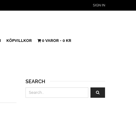
SIGN IN
H
KÖPVILLKOR
0 VAROR
0 KR
SEARCH