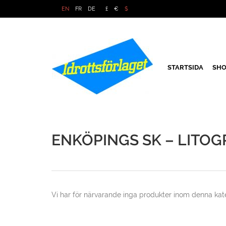
EN
FR
DE
£
€
$
STARTSIDA
SHO
ENKÖPINGS SK – LITOG
Vi har för närvarande inga produkter inom denna kate