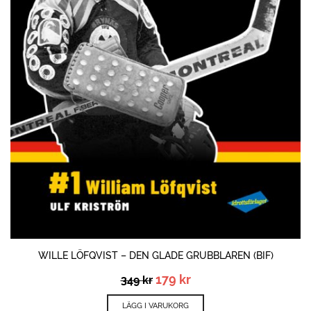
WILLE LÖFQVIST – DEN GLADE GRUBBLAREN (BIF)
Det
Det
179
kr
349
kr
ursprungliga
nuvarande
priset
priset
LÄGG I VARUKORG