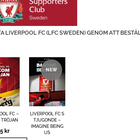
A LIVERPOOL FC (LFC SWEDEN) GENOM ATT BESTÄ
NEW
OOL FC –
LIVERPOOL FC:S
 TRÖJAN
TJUGONDE –
IMAGINE BEING
95
kr
US