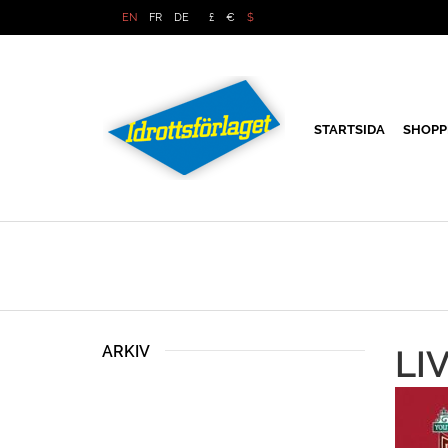
EN
FR
DE
£
€
$
STARTSIDA
SHOPP
ARKIV
L