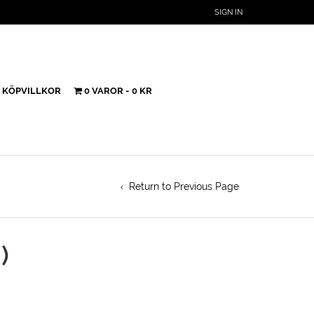
SIGN IN
KÖPVILLKOR
0 VAROR
0 KR
Return to Previous Page
 SWEDEN)