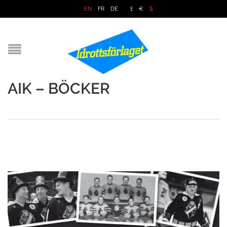
EN
FR
DE
£
€
$
AIK – BÖCKER