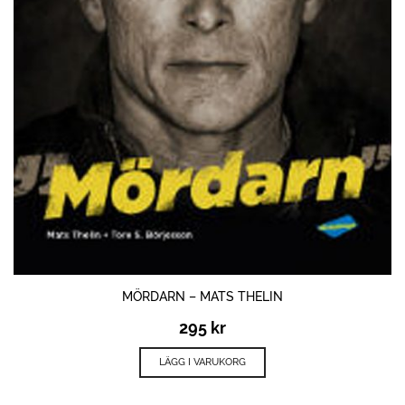
MÖRDARN – MATS THELIN
295
kr
LÄGG I VARUKORG