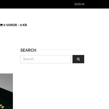
SIGN IN
0 VAROR
0 KR
SEARCH