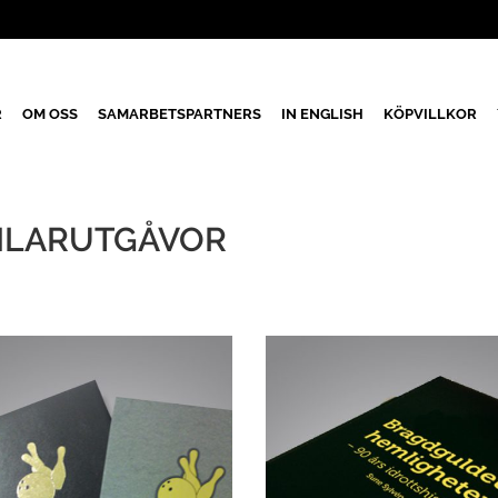
R
OM OSS
SAMARBETSPARTNERS
IN ENGLISH
KÖPVILLKOR
AMLARUTGÅVOR