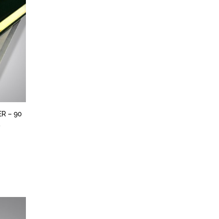
R – 90