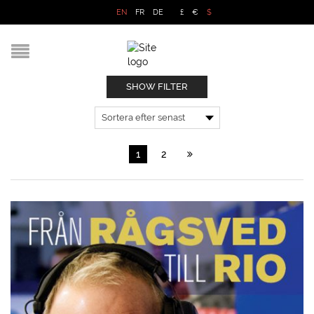
EN
FR
DE
£
€
$
SHOW FILTER
1
2