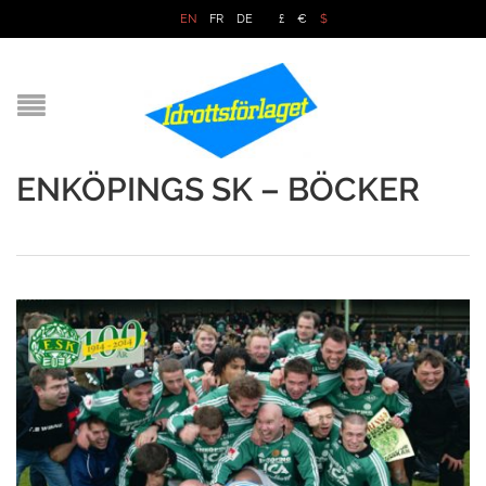
EN
FR
DE
£
€
$
ENKÖPINGS SK – BÖCKER