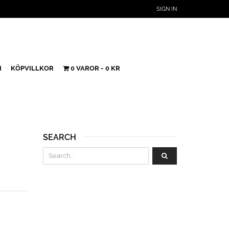
SIGN IN
H
KÖPVILLKOR
0 VAROR
0 KR
SEARCH