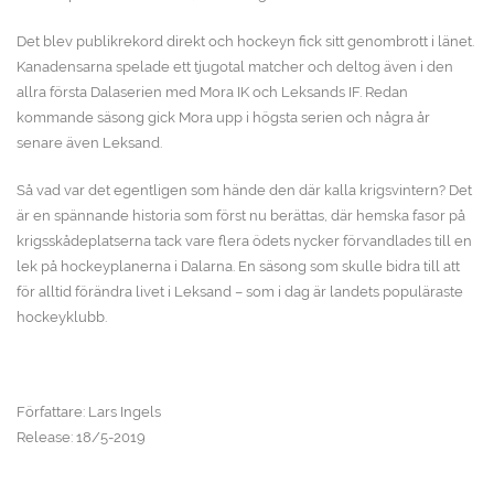
Det blev publikrekord direkt och hockeyn fick sitt genombrott i länet.
Kanadensarna spelade ett tjugotal matcher och deltog även i den
allra första Dalaserien med Mora IK och Leksands IF. Redan
kommande säsong gick Mora upp i högsta serien och några år
senare även Leksand.
Så vad var det egentligen som hände den där kalla krigsvintern? Det
är en spännande historia som först nu berättas, där hemska fasor på
krigsskådeplatserna tack vare flera ödets nycker förvandlades till en
lek på hockeyplanerna i Dalarna. En säsong som skulle bidra till att
för alltid förändra livet i Leksand – som i dag är landets populäraste
hockeyklubb.
Författare: Lars Ingels
Release: 18/5-2019