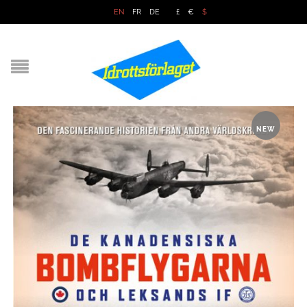
EN
FR
DE
£
€
$
NEW