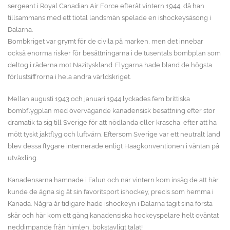
sergeant i Royal Canadian Air Force efteråt vintern 1944, då han
tillsammans med ett tiotal landsmän spelade en ishockeysäsong i
Dalarna.
Bombkriget var grymt för de civila på marken, men det innebar
också enorma risker för besättningarna i de tusentals bombplan som
deltog i räderna mot Nazityskland. Flygarna hade bland de högsta
förlustsiffrorna i hela andra världskriget.
Mellan augusti 1943 och januari 1944 lyckades fem brittiska
bombflygplan med övervägande kanadensisk besättning efter stor
dramatik ta sig till Sverige för att nödlanda eller krascha, efter att ha
mött tyskt jaktflyg och luftvärn. Eftersom Sverige var ett neutralt land
blev dessa flygare internerade enligt Haagkonventionen i väntan på
utväxling.
Kanadensarna hamnade i Falun och när vintern kom insåg de att här
kunde de ägna sig åt sin favoritsport ishockey, precis som hemma i
Kanada. Några år tidigare hade ishockeyn i Dalarna tagit sina första
skär och här kom ett gäng kanadensiska hockeyspelare helt oväntat
neddimpande från himlen, bokstavligt talat!