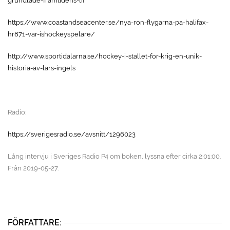
grundlade-framtidens-lif
https://www.coastandseacenter.se/nya-ron-flygarna-pa-halifax-
hr871-var-ishockeyspelare/
http://www.sportidalarna.se/hockey-i-stallet-for-krig-en-unik-
historia-av-lars-ingels
Radio:
https://sverigesradio.se/avsnitt/1296023
Lång intervju i Sveriges Radio P4 om boken, lyssna efter cirka 2:01:00.
Från 2019-05-27.
FÖRFATTARE: