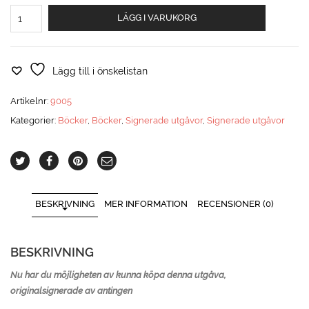
De
LÄGG I VARUKORG
kanadensiska
bombflygarna
och
Leksands
Lägg till i önskelistan
IF,
Signerat
Artikelnr:
9005
ex
Kategorier:
Böcker
,
Böcker
,
Signerade utgåvor
,
Signerade utgåvor
mängd
BESKRIVNING
MER INFORMATION
RECENSIONER (0)
BESKRIVNING
Nu har du möjligheten av kunna köpa denna utgåva,
originalsignerade av antingen