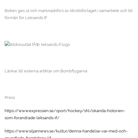
Boken ges ut och marknadsförs av Idrottsförlaget i samarbete och till
förmån för Leksands IF
Länkar till externa artiklar om Bombflygarna:
Press:
https://www.expressen.se/sport/hockey/shl/okanda-historien-
som-forandrade-leksands-if/
https://www.siljannews.se/kultur/denna-handelse-var-med-och-