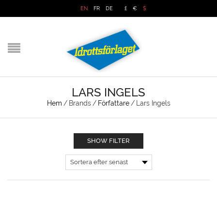
EN
FR
DE
£
€
$
LARS INGELS
Hem
/
Brands
/
Författare
/
Lars Ingels
SHOW FILTER