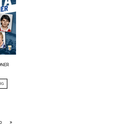
ONER
RG
0