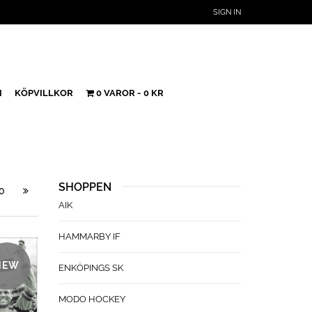
SIGN IN
H
KÖPVILLKOR
0 VAROR
0 KR
SHOPPEN
0
AIK
HAMMARBY IF
NEW
ENKÖPINGS SK
MODO HOCKEY