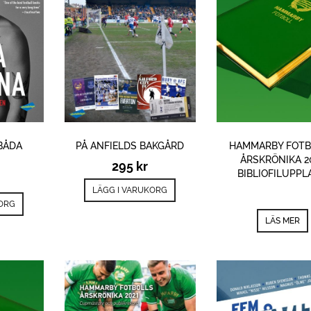
BÅDA
PÅ ANFIELDS BAKGÅRD
HAMMARBY FOTB
ÅRSKRÖNIKA 2
295
kr
BIBLIOFILUPPL
LÄGG I VARUKORG
KORG
LÄS MER