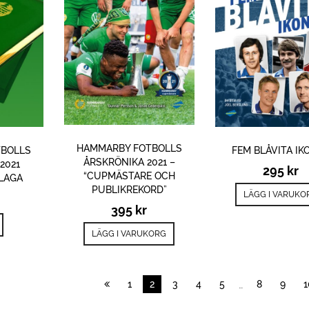
HAMMARBY FOTBOLLS
BOLLS
FEM BLÅVITA IK
ÅRSKRÖNIKA 2021 –
2021
295
kr
“CUPMÄSTARE OCH
PLAGA
PUBLIKREKORD”
LÄGG I VARUKO
395
kr
LÄGG I VARUKORG
1
2
3
4
5
8
9
1
…