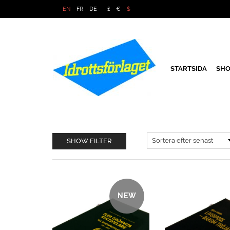
EN
FR
DE
£
€
$
STARTSIDA
SHO
SHOW FILTER
NEW