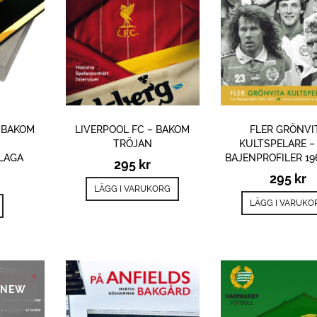
– BAKOM
LIVERPOOL FC – BAKOM
FLER GRÖNVI
TRÖJAN
KULTSPELARE –
PLAGA
BAJENPROFILER 19
295
kr
295
kr
LÄGG I VARUKORG
LÄGG I VARUKO
NEW