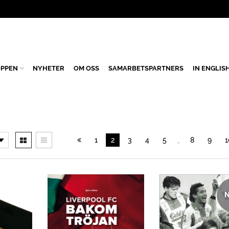
PPEN
NYHETER
OM OSS
SAMARBETSPARTNERS
IN ENGLIS
1
2
3
4
5
8
9
1
…