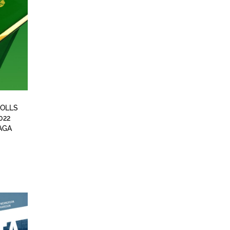
OLLS
022
AGA