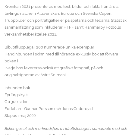
Krönikan 2021 presenteras med text, bilder och fakta från årets
tävlingsmatcher i Allsvenskan, Europa och Svenska Cupen.
Truppbilder och porträttgallerier på spelarna och ledarna. Statistisk
sammanfattning som inkluderar HTFF samt Hammarby Fotbolls
verksamhetsberättelse 2021.
Bibliofilupplaga i 200 numrerade unika exemplar
Handinbunden i skinn med tillhörande exklusiv box att förvara
boken i
I varje box levereras också ett grafiskt fotografi, på och
originalsignerad av Astrit Selmani.
Inbunden bok
Fyrfärgstryck
C:a 300 sidor
Författare: Gunnar Persson och Jonas Cederqvist
Släpps i maj 2022
Boken ges ut och marknadsförs av Idrottsförlaget i samarbete med och