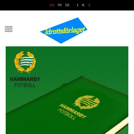
EN
FR
DE
£
€
$