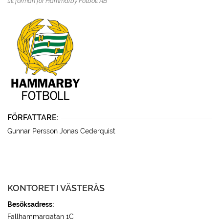
till förmån för Hammarby Fotboll AB
FÖRFATTARE:
Gunnar Persson
Jonas Cederquist
KONTORET I VÄSTERÅS
Besöksadress:
Fallhammargatan 1C