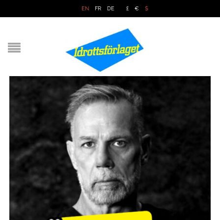
EN
FR
DE
£
€
$