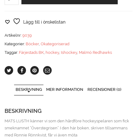
från
Orsa
-
Mats
Lägg till i önskelistan
Lusths
berättelse
Artikelnr:
9039
mängd
Kategorier:
Böcker
,
Okategoriserad
Taggar:
Färjestads BK
,
hockey
,
Ishockey
,
Malmö Redhawks
BESKRIVNING
MER INFORMATION
RECENSIONER (0)
BESKRIVNING
MATS LUSTH känner vi som den hårdföre hockeyspelaren som fick
smeknamnet ”Överstegrisen”. I den här boken, skriven tillsammans
med Ronnie Rönnkvist, får vi även möta