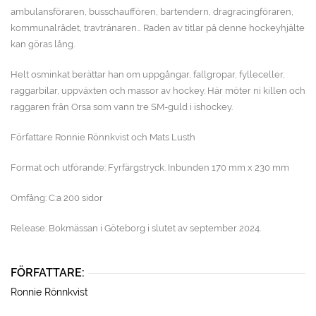
ambulansföraren, busschauffören, bartendern, dragracingföraren,
kommunalrådet, travtränaren… Raden av titlar på denne hockeyhjälte
kan göras lång.
Helt osminkat berättar han om uppgångar, fallgropar, fylleceller,
raggarbilar, uppväxten och massor av hockey. Här möter ni killen och
raggaren från Orsa som vann tre SM-guld i ishockey.
Författare Ronnie Rönnkvist och Mats Lusth
Format och utförande: Fyrfärgstryck. Inbunden 170 mm x 230 mm
Omfång: C:a 200 sidor
Release: Bokmässan i Göteborg i slutet av september 2024.
FÖRFATTARE:
Ronnie Rönnkvist