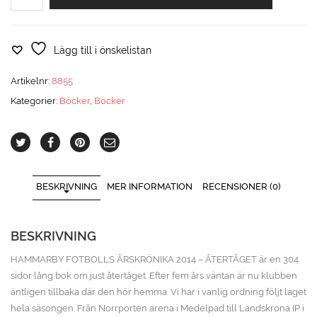
Fotbolls
årskrönika
2014
mängd
Lägg till i önskelistan
Artikelnr:
8855
Kategorier:
Böcker
,
Böcker
BESKRIVNING
MER INFORMATION
RECENSIONER (0)
BESKRIVNING
HAMMARBY FOTBOLLS ÅRSKRÖNIKA 2014 – ÅTERTÅGET är en 304
sidor lång bok om just återtåget. Efter fem års väntan är nu klubben
äntligen tillbaka där den hör hemma. Vi har i vanlig ordning följt laget
hela säsongen. Från Norrporten arena i Medelpad till Landskrona IP i