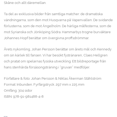
Skåne och allt däremellan.
Ta del av exklusiva bilder från samtliga matcher: de dramatiska
vändningarna, som den mot Husqvarna på Vapenvallen. De svidande
förlusterna, som de mot Ängelholm. De härliga målfesterna, som de
mot Syrianska och Jönköping Södra. Hammarbys trogne burväktare
Johannes Hopf berättar om övergivna proffsdrömmar.
Årets nykomling, Johan Persson berättar om årets mål och Kennedy
om sin kärlek till fansen. Vi har besökt fystränaren, Claes Hellgren
och pratat om spelarnas fysiska utveckling. Ett bildreportage från
hans stenhårda försäsongsträning i ”gruvan” medföljer.
Författare & foto: Johan Persson & Niklas Åkerman Ståhlström
Format: Inbunden. Fyrfärgstryck. 297 mm x 225 mm
Omfång: 304 sidor
ISBN: 978-91-981488-4-8