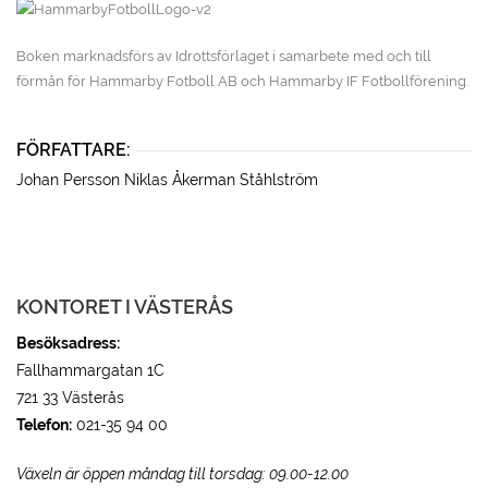
Boken marknadsförs av Idrottsförlaget i samarbete med och till
förmån för Hammarby Fotboll AB och Hammarby IF Fotbollförening.
FÖRFATTARE:
Johan Persson
Niklas Åkerman Ståhlström
KONTORET I VÄSTERÅS
Besöksadress:
Fallhammargatan 1C
721 33 Västerås
Telefon:
021-35 94 00
Växeln är öppen måndag till torsdag: 09.00-12.00