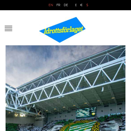
EN
FR
DE
£
€
$