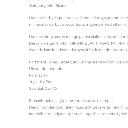
Göteborg eller Skåne.
I boken Derbydags – svenska fotbollsderbyn genom tidern
minnesrika derbyna presenteras ingående med ett unikt bil
I boken intervjuas en mängd gamla hjältar som just i der
Derbyn mellan AIK-DIF, HIF-AIK, BLÅVITT-GAIS, MFF-HIF b
även de känsloladdade derbyna från de mindre orterna ge
Författare: Jonas Cederquist, Gunnar Persson och Ole Tö
Utseende: Inbunden
Format: A4
Tryck: Fyrfärg
Sidantal: C:a 450
Bibliofilupplaga i 350 numrerade unika exemplar
Handinbunden bok i skinn. Guldsnitt. Levereras med tillhö
Innehåller en originalsignerad litografi av Johanna Björk