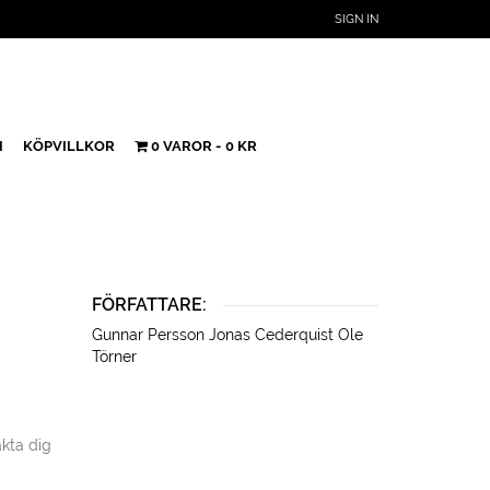
SIGN IN
H
KÖPVILLKOR
0 VAROR
0 KR
FÖRFATTARE:
Gunnar Persson
Jonas Cederquist
Ole
Törner
kta dig