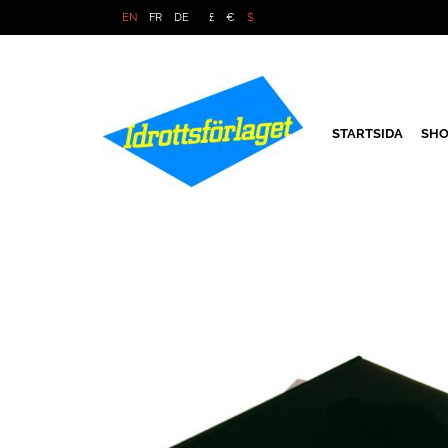
EN
FR
DE
£
€
$
STARTSIDA
SHO