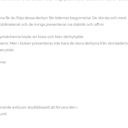
a får du följa dessa derbyn fån tidernas begynnelse. De största och mest
dmaterial och de övriga presenteras via statistik och siffror.
bymatcherna höjde sin klass och blev derbyhjälte.
erör. Men i boken presenteras inte bara de stora derbyna från storstädern
s plats.
rner
rande exklusiv skyddskasett att förvara den i
lund