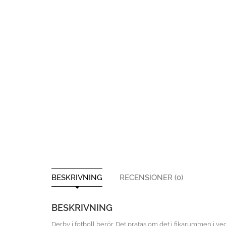
BESKRIVNING
RECENSIONER (0)
BESKRIVNING
Derby i fotboll berör. Det pratas om det i fikarummen i veck