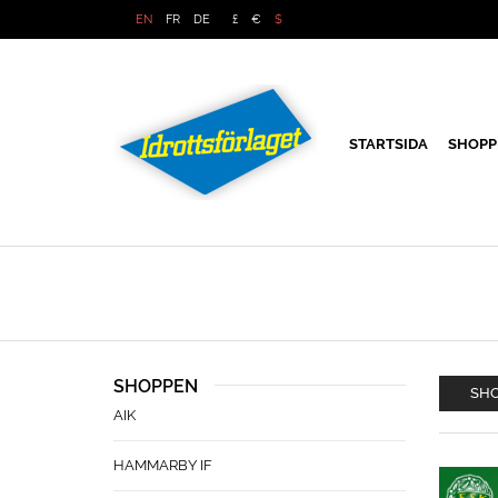
EN
FR
DE
£
€
$
STARTSIDA
SHOPP
SHOPPEN
SHO
AIK
HAMMARBY IF