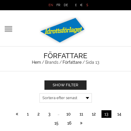
EN
FR
DE
£
€
$
FÖRFATTARE
Hem
/
Brands
/
Författare
/
Sida 13
SHOW FILTER
…
1
2
3
10
11
12
13
14
15
16