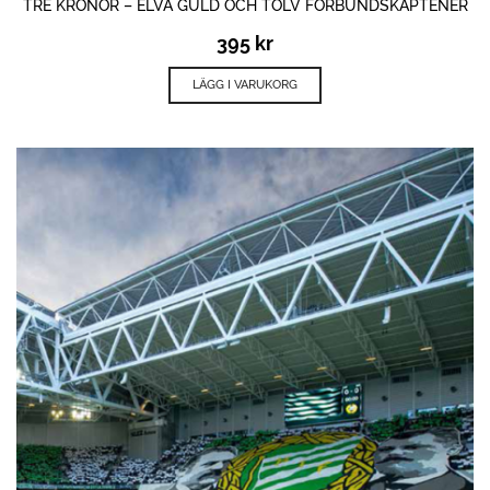
TRE KRONOR – ELVA GULD OCH TOLV FÖRBUNDSKAPTENER
395
kr
LÄGG I VARUKORG