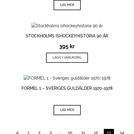
LÄS MER
STOCKHOLMS ISHOCKEYHISTORIA 90 ÅR
395
kr
LÄGG I VARUKORG
FORMEL 1 – SVERIGES GULDÅLDER 1970-1978
LÄS MER
…
1
2
3
10
11
12
13
14