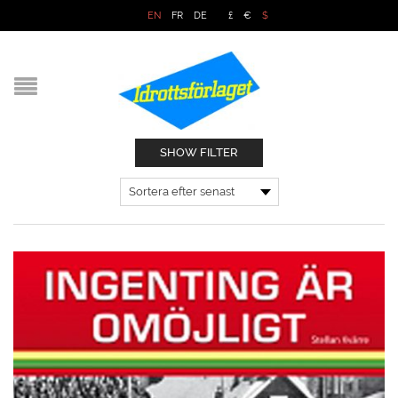
EN
FR
DE
£
€
$
SHOW FILTER