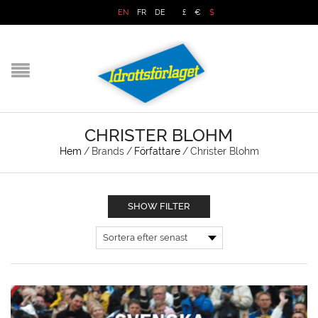
EN
FR
DE
£
€
$
CHRISTER BLOHM
Hem
/
Brands
/
Författare
/
Christer Blohm
SHOW FILTER