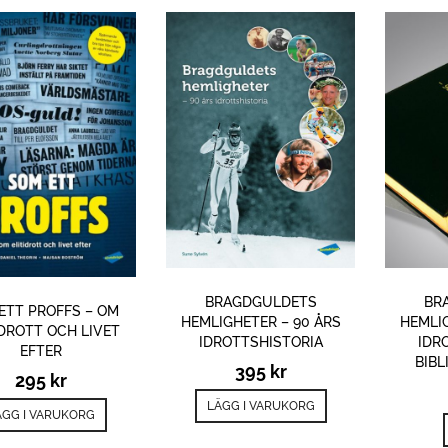
BRAGDGULDETS
BR
ETT PROFFS – OM
HEMLIGHETER – 90 ÅRS
HEMLIG
IDROTT OCH LIVET
IDROTTSHISTORIA
IDR
EFTER
BIBL
395
kr
295
kr
LÄGG I VARUKORG
ÄGG I VARUKORG