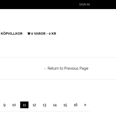
SIGN IN
KÖPVILLKOR
0 VAROR
0 KR
Return to Previous Page
9
10
11
12
13
14
15
16