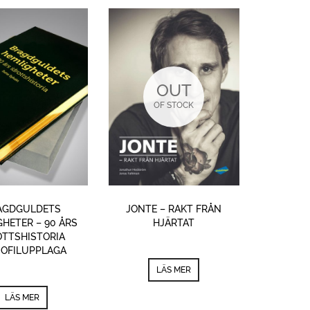
OUT
OF STOCK
AGDGULDETS
JONTE – RAKT FRÅN
HETER – 90 ÅRS
HJÄRTAT
OTTSHISTORIA
IOFILUPPLAGA
LÄS MER
LÄS MER