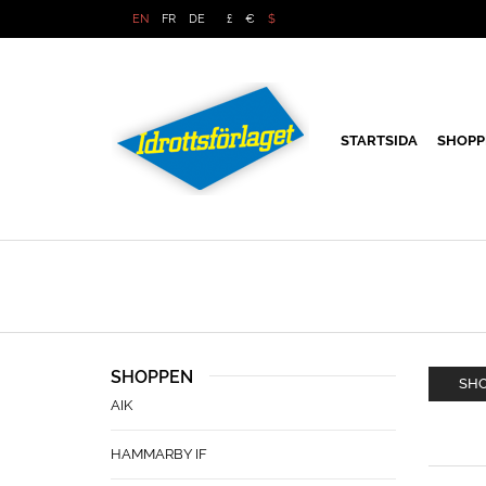
EN
FR
DE
£
€
$
STARTSIDA
SHOPP
SHOPPEN
SHO
AIK
HAMMARBY IF